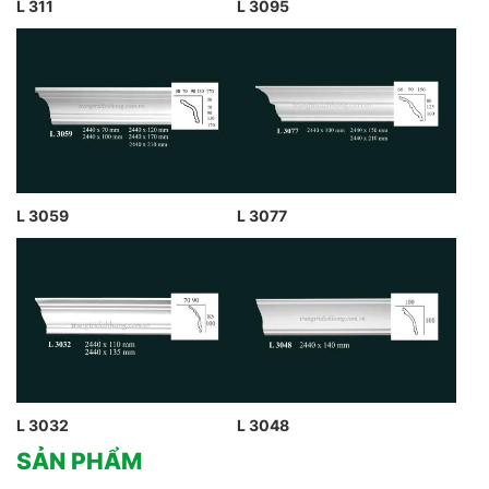
L 311
L 3095
L 3059
L 3077
L 3032
L 3048
SẢN PHẨM