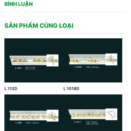
BÌNH LUẬN
SẢN PHẨM CÙNG LOẠI
L 112D
L 1018D