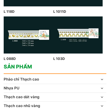
L 118D
L 1011D
L 088D
L 103D
SẢN PHẨM
Phào chỉ Thạch cao
Nhựa PU
Thạch cao dát vàng
Thạch cao nhũ vàng