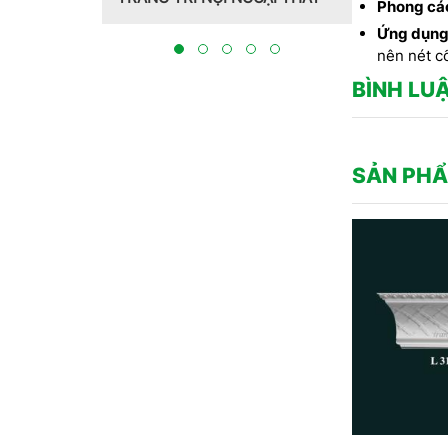
Hồng Hawa thiết kế, thi công
Phong cá
tại Bắc Ninh 2023
Ứng dụng
nên nét cổ
BÌNH LU
SẢN PHẨ