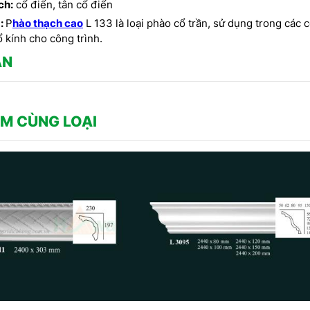
CÔNG TY DỊCH HỒNG 
CT CP DỊCH HỒNG HAWA
ch:
cổ điển, tân cổ điển
THIẾT KẾ VÀ THI CÔNG
THỰC HIỆN TẠI PENHOUSE
:
P
hào thạch cao
L 133 là loại phào cổ trần, sử dụng trong các 
PHONG CÁCH TRANG TR
BẮC NINH
 kính cho công trình.
THẤT PHÁP
ẬN
M CÙNG LOẠI