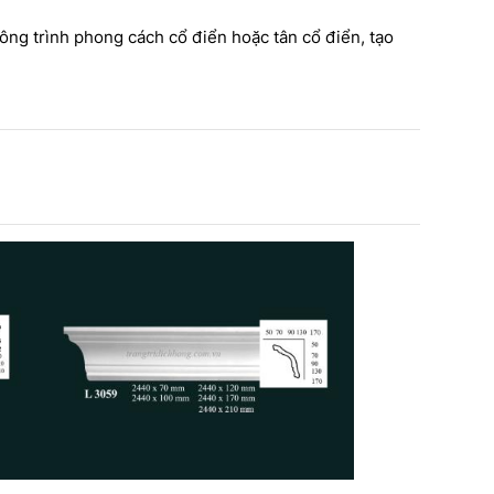
thạch cao dát vàng kết hợp đèn
HAWA
trần nghệ thuật của CT Dịch
 THEO
công trình phong cách cổ điển hoặc tân cổ điển, tạo
Hồng Hawa thiết kế và thi công
Í NỘI