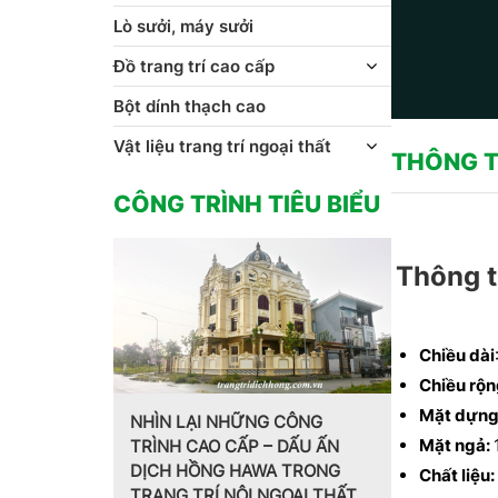
Lò sưởi, máy sưởi
Đồ trang trí cao cấp
Bột dính thạch cao
Vật liệu trang trí ngoại thất
THÔNG T
CÔNG TRÌNH TIÊU BIỂU
Thông t
Chiều dài
Chiều rộn
Mặt dựng
ÌN LẠI NHỮNG CÔNG
Mặt ngả:
NH CAO CẤP – DẤU ẤN
Trang trí nội thất theo phong
CH HỒNG HAWA TRONG
cách Pháp do CT CP Dịch
Chất liệu:
NG TRÍ NỘI NGOẠI THẤT