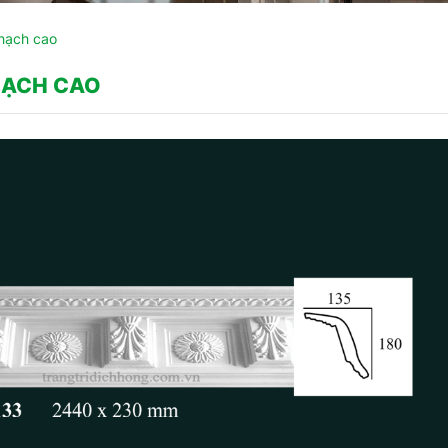
hạch cao
HẠCH CAO