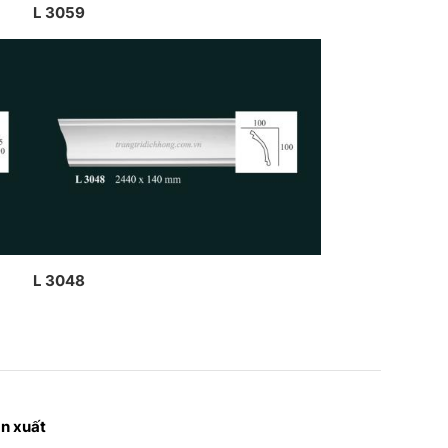
L 3059
L 3048
n xuất