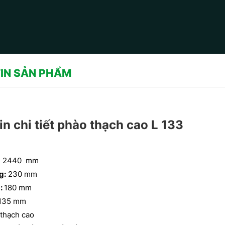
IN SẢN PHẨM
in chi tiết phào thạch cao L 133
: 2440 mm
g:
230 mm
:
180 mm
135 mm
CÔNG TRÌNH SỬ DỤNG
MẪU PHÀO CHỈ THẠCH CAO -
CHỈ HOA VĂN THẠCH C
thạch cao
HOA VĂN TRANG TRÍ TRẦN DO