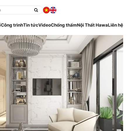
ế
Công trình
Tin tức
Video
Chống thấm
Nội Thất Hawa
Liên hệ