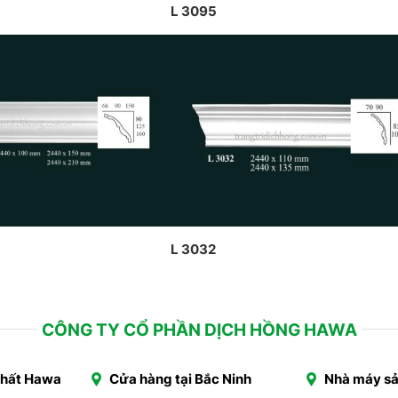
L 3095
L 3032
CÔNG TY CỔ PHẦN DỊCH HỒNG HAWA
Thất Hawa
Cửa hàng tại Bắc Ninh
Nhà máy sả