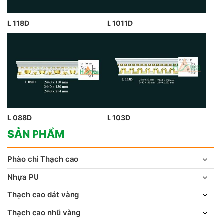
L 118D
L 1011D
L 088D
L 103D
SẢN PHẨM
Phào chỉ Thạch cao
Nhựa PU
Thạch cao dát vàng
Thạch cao nhũ vàng