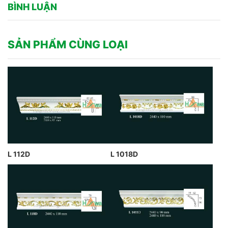
BÌNH LUẬN
SẢN PHẨM CÙNG LOẠI
L 112D
L 1018D