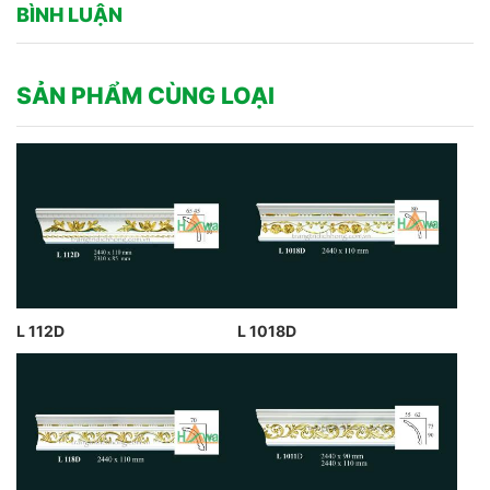
BÌNH LUẬN
SẢN PHẨM CÙNG LOẠI
L 112D
L 1018D