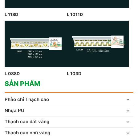
L 118D
L 1011D
L 088D
L 103D
SẢN PHẨM
Phào chỉ Thạch cao
Nhựa PU
Thạch cao dát vàng
Thạch cao nhũ vàng