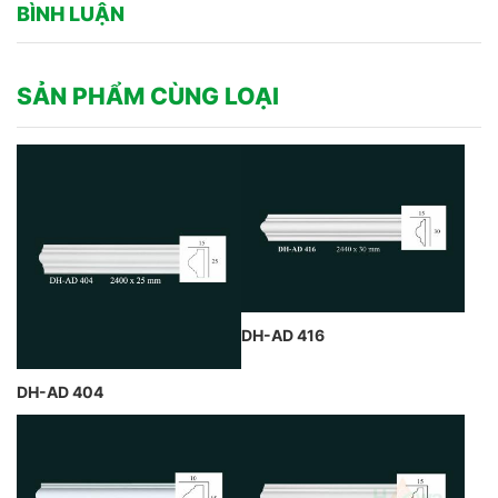
BÌNH LUẬN
SẢN PHẨM CÙNG LOẠI
DH-AD 416
DH-AD 404