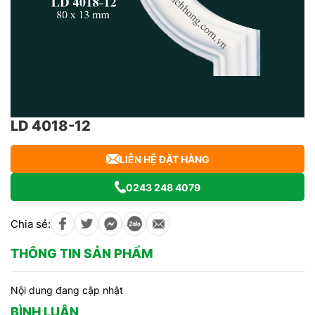
LD 4018-12
LIÊN HỆ ĐẶT HÀNG
0243 248 4079
Chia sẻ:
THÔNG TIN SẢN PHẨM
Nội dung đang cập nhật
BÌNH LUẬN