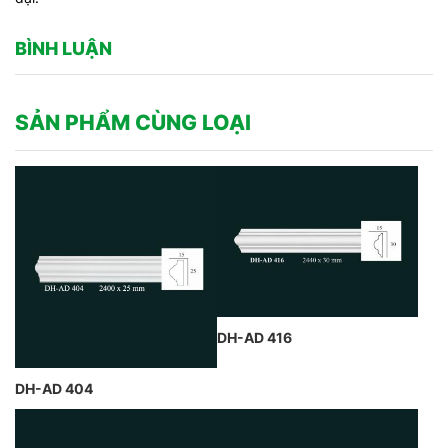
BÌNH LUẬN
SẢN PHẨM CÙNG LOẠI
DH-AD 416
DH-AD 404