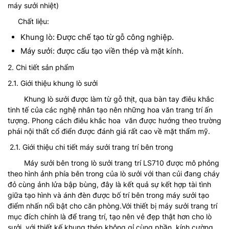
máy sưởi nhiệt)
Chất liệu:
Khung lò: Được chế tạo từ gỗ công nghiệp.
Máy sưởi: được cấu tạo viền thép và mặt kính.
2. Chi tiết sản phẩm
2.1. Giới thiệu khung lò sưởi
Khung lò sưởi được làm từ gỗ thịt, qua bàn tay điêu khắc
tinh tế của các nghệ nhân tạo nên những hoa văn trang trí ấn
tượng. Phong cách điêu khắc hoa văn được hướng theo trường
phái nội thất cổ điển được đánh giá rất cao về mặt thẩm mỹ.
2.1. Giới thiệu chi tiết máy sưởi trang trí bên trong
Máy sưởi bên trong lò sưởi trang trí LS710 được mô phỏng
theo hình ảnh phía bên trong của lò sưởi với than củi đang cháy
đỏ cùng ảnh lửa bập bùng, đây là kết quả sự kết hợp tài tình
giữa tạo hình và ánh đèn được bố trí bên trong máy sưởi tạo
điểm nhấn nổi bật cho căn phòng.Với thiết bị máy sưởi trang trí
mục đích chính là để trang trí, tạo nên vẻ đẹp thật hơn cho lò
sưởi, với thiết kế khung thép không gỉ cùng phần kính cường