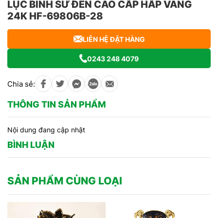
LỤC BÌNH SỨ ĐEN CAO CẤP HẤP VÀNG
24K HF-69806B-28
LIÊN HỆ ĐẶT HÀNG
0243 248 4079
Chia sẻ:
THÔNG TIN SẢN PHẨM
Nội dung đang cập nhật
BÌNH LUẬN
SẢN PHẨM CÙNG LOẠI