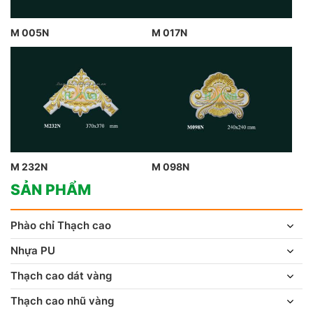
M 005N
M 017N
M 232N
M 098N
SẢN PHẨM
Phào chỉ Thạch cao
Nhựa PU
Thạch cao dát vàng
Thạch cao nhũ vàng