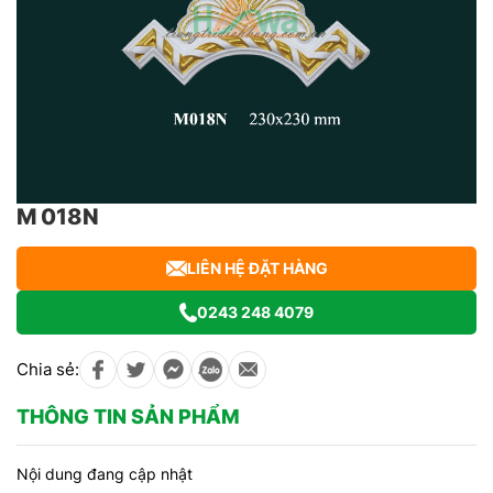
M 018N
LIÊN HỆ ĐẶT HÀNG
0243 248 4079
Chia sẻ:
THÔNG TIN SẢN PHẨM
Nội dung đang cập nhật