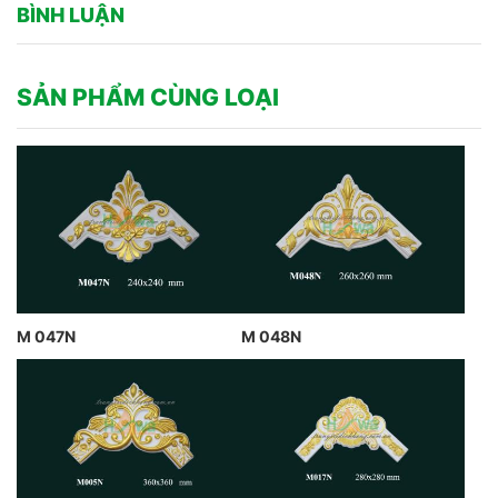
BÌNH LUẬN
SẢN PHẨM CÙNG LOẠI
M 047N
M 048N