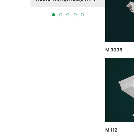
Hồng Hawa thiết kế, thi cô
tại Bắc Ninh 2023
M 3095
M 112