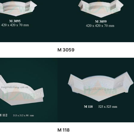
CÔNG TY DỊCH HỒ
ng
CT CP DỊCH HỒNG HAWA
THIẾT KẾ VÀ THI 
THỰC HIỆN TẠI PENHOUSE
PHONG CÁCH TRAN
BẮC NINH
THẤT PHÁP
M 3059
M 118