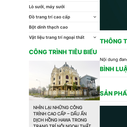
Lò sưởi, máy sưởi
Đồ trang trí cao cấp
Bột dính thạch cao
Vật liệu trang trí ngoại thất
THÔNG T
CÔNG TRÌNH TIÊU BIỂU
Nội dung đan
BÌNH LU
SẢN PHẨ
NHÌN LẠI NHỮNG CÔNG
TRÌNH CAO CẤP – DẤU ẤN
Trang trí nội thất theo pho
DỊCH HỒNG HAWA TRONG
cách Pháp do CT CP Dịch
TRANG TRÍ NỘI NGOẠI THẤT