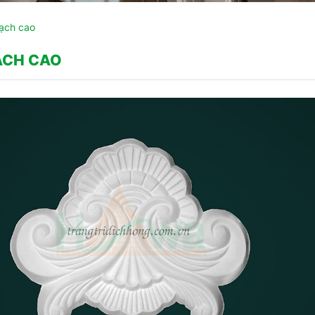
ạch cao
ẠCH CAO