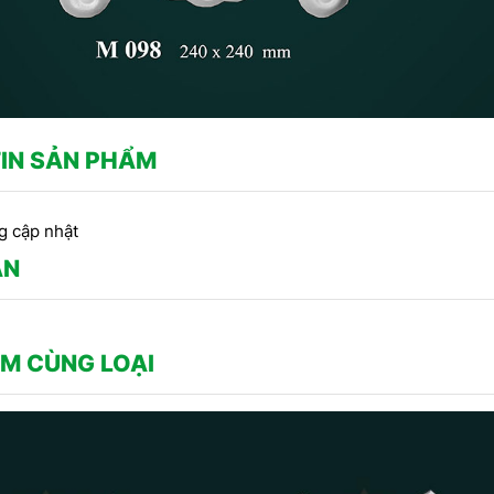
IN SẢN PHẨM
g cập nhật
ẬN
M CÙNG LOẠI
CÔNG TRÌNH SỬ D
ng
MẪU PHÀO CHỈ THẠCH CAO -
CHỈ HOA VĂN THẠ
HOA VĂN TRANG TRÍ TRẦN DO