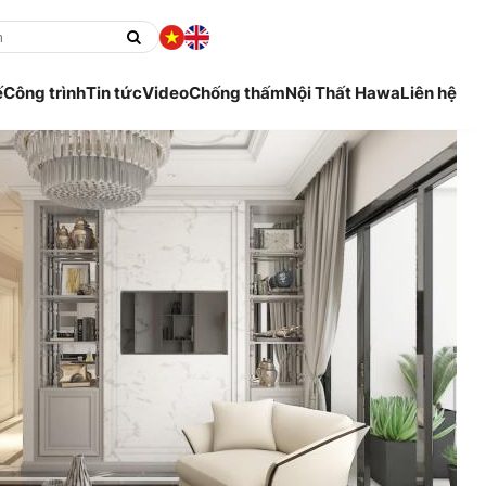
ế
Công trình
Tin tức
Video
Chống thấm
Nội Thất Hawa
Liên hệ