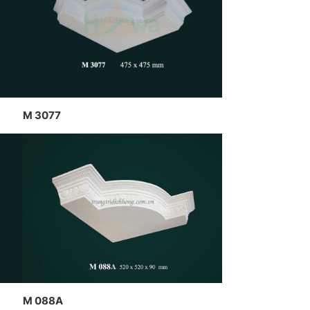
thạch cao dát vàng kết hợp đèn
NG HAWA
trần nghệ thuật của CT Dịch
CÔNG THEO
Hồng Hawa thiết kế và thi công
G TRÍ NỘI
M 3077
M 088A