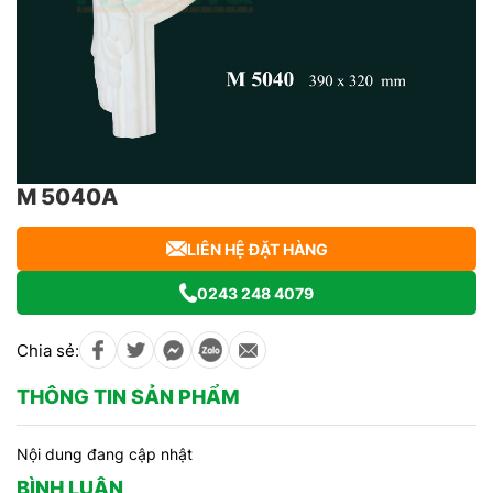
M 5040A
LIÊN HỆ ĐẶT HÀNG
0243 248 4079
Chia sẻ:
THÔNG TIN SẢN PHẨM
Nội dung đang cập nhật
BÌNH LUẬN