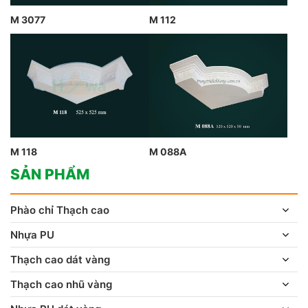
M 3077
M 112
M 118
M 088A
SẢN PHẨM
Phào chỉ Thạch cao
Nhựa PU
Thạch cao dát vàng
Thạch cao nhũ vàng