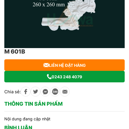
M 601B
LIÊN HỆ ĐẶT HÀNG
0243 248 4079
Chia sẻ:
THÔNG TIN SẢN PHẨM
Nội dung đang cập nhật
BÌNH LUẬN