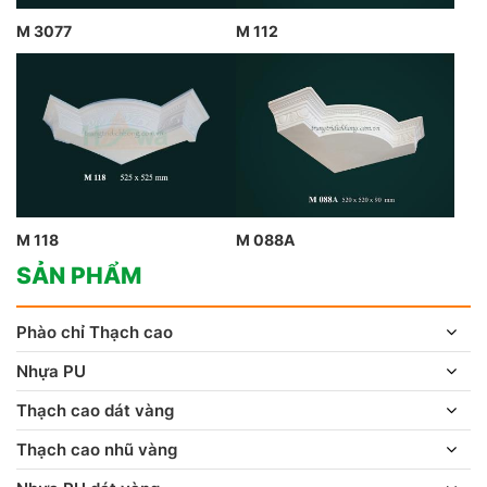
M 3077
M 112
M 118
M 088A
SẢN PHẨM
Phào chỉ Thạch cao
Nhựa PU
Thạch cao dát vàng
Thạch cao nhũ vàng