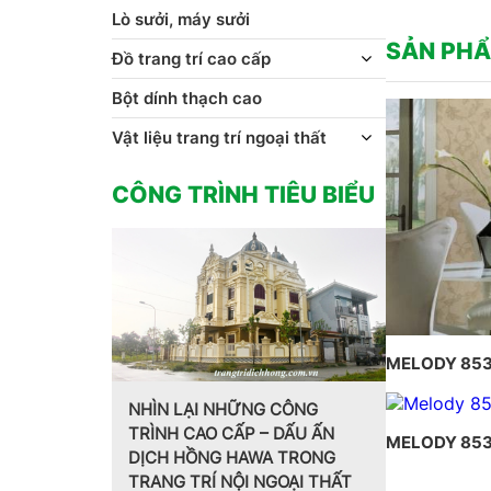
Lò sưởi, máy sưởi
SẢN PHẨ
Đồ trang trí cao cấp
Bột dính thạch cao
Vật liệu trang trí ngoại thất
CÔNG TRÌNH TIÊU BIỂU
MELODY 85
NHÌN LẠI NHỮNG CÔNG
TRÌNH CAO CẤP – DẤU ẤN
Trang trí n
MELODY 85
DỊCH HỒNG HAWA TRONG
g phào chỉ
cách Pháp 
TRANG TRÍ NỘI NGOẠI THẤT
 kết hợp đèn
Hồng Hawa t