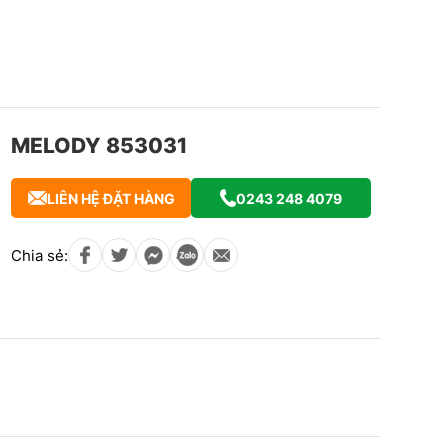
MELODY 853031
LIÊN HỆ ĐẶT HÀNG
0243 248 4079
Chia sẻ: