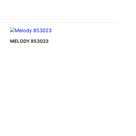
MELODY 853023
G TRÌNH SỬ DỤNG PHÀO
Công trình thi công phào chỉ
 HOA VĂN THẠCH CAO DO
thạch cao dát vàng kết hợp đèn
G TY DỊCH HỒNG HAWA