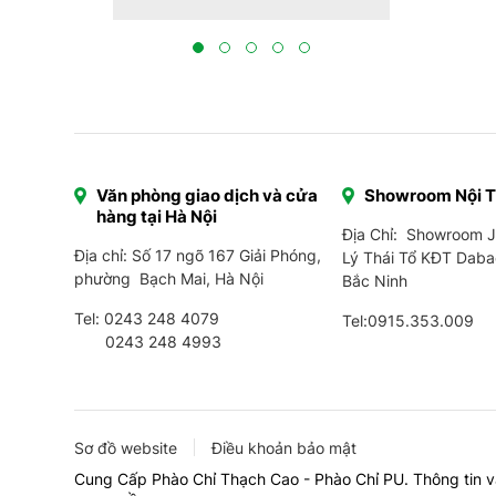
a CT Dịch
tại Bắc Nin
 và thi công
Văn phòng giao dịch và cửa
Showroom Nội 
hàng tại Hà Nội
Địa Chỉ: Showroom 
Địa chỉ: Số 17 ngõ 167 Giải Phóng,
Lý Thái Tổ KĐT Daba
phường Bạch Mai, Hà Nội
Bắc Ninh
Tel:
0243 248 4079
Tel:
0915.353.009
0243 248 4993
Sơ đồ website
Điều khoản bảo mật
Cung Cấp Phào Chỉ Thạch Cao - Phào Chỉ PU. Thông tin v