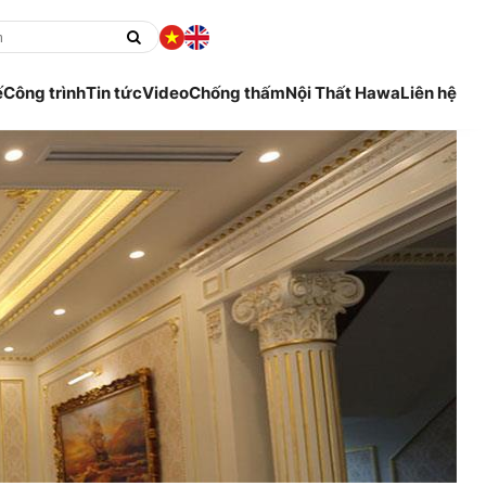
ế
Công trình
Tin tức
Video
Chống thấm
Nội Thất Hawa
Liên hệ