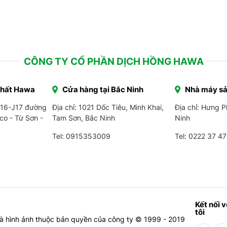
THI
h 2023
THỰC HIỆN TẠI PENHOUSE
PHO
BẮC NINH
THẤ
CÔNG TY CỔ PHẦN DỊCH HỒNG HAWA
Thất Hawa
Cửa hàng tại Bắc Ninh
Nhà máy sả
J16-J17 đường
Địa chỉ: 1021 Dốc Tiêu, Minh Khai,
Địa chỉ: Hưng 
co - Từ Sơn -
Tam Sơn, Bắc Ninh
Ninh
Tel: 0915353009
Tel:
0222 37 47
Kết nối 
tôi
à hình ảnh thuộc bản quyền của công ty © 1999 - 2019