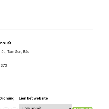
trần nghệ thuật của CT Dịch
ẾT KẾ VÀ THI CÔNG THEO
Hồng Hawa thiết kế và thi công
NG CÁCH TRANG TRÍ NỘI
T PHÁP
n xuất
Phúc, Tam Sơn, Bắc
 373
với chúng
Liên kết website