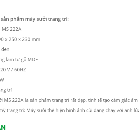
 sản phẩm máy sưởi trang trí:
CÔNG TRÌNH SỬ DỤNG PH
MẪU PHÀO CHỈ THẠCH CAO -
: MS 222A
CHỈ HOA VĂN THẠCH CAO 
HOA VĂN TRANG TRÍ TRẦN DO
CÔNG TY DỊCH HỒNG HAW
CT CP DỊCH HỒNG HAWA
390 x 250 x 230 mm
THIẾT KẾ VÀ THI CÔNG TH
THỰC HIỆN TẠI PENHOUSE
 đen
PHONG CÁCH TRANG TRÍ N
BẮC NINH
THẤT PHÁP
ung làm từ gỗ MDF
220 V / 60HZ
5W
ang trí
i MS 222A là sản phẩm trang trí rất đẹp, tinh tế tạo cảm giác ấ
ỹ trang trí: Máy sưởi thể hiện hình ảnh củi đang cháy với ánh l
ẬN