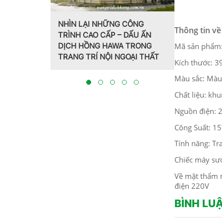
LẠI NHỮNG CÔNG
Thông tin về
CAO CẤP – DẤU ẤN
Trang trí nội thất theo phong
HỒNG HAWA TRONG
Mã sản phẩm
cách Pháp do CT CP Dịch
TRÍ NỘI NGOẠI THẤT
Hồng Hawa thiết kế, thi công
Kích thước: 
tại Bắc Ninh 2023
Màu sắc: Màu
Chất liệu: kh
Nguồn điện: 
Công Suất: 1
Tính năng: Tr
Chiếc máy sưở
Về mặt thẩm m
điện 220V
BÌNH LU