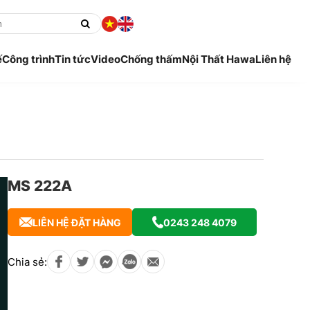
ế
Công trình
Tin tức
Video
Chống thấm
Nội Thất Hawa
Liên hệ
MS 222A
LIÊN HỆ ĐẶT HÀNG
0243 248 4079
Chia sẻ: