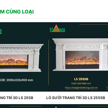
M CÙNG LOẠI
NG TRÍ 3D LS 255B
LÒ SƯỞI TRANG TRÍ 3D LS 255SB