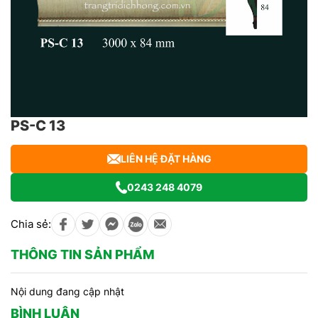
PS-C 13
LIÊN HỆ ĐẶT HÀNG
0243 248 4079
Chia sẻ:
THÔNG TIN SẢN PHẨM
Nội dung đang cập nhật
BÌNH LUẬN