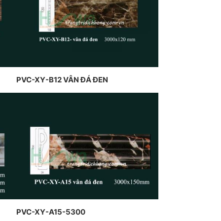
n nghệ thuật của CT Dịch
g Hawa thiết kế và thi công
PVC-XY-B12 VÂN ĐÁ ĐEN
PVC-XY-A15-5300