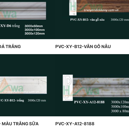
trầ
THIẾT KẾ VÀ THI CÔNG THEO
N TẠI PENHOUSE
Hồn
PHONG CÁCH TRANG TRÍ NỘI
THẤT PHÁP
ĐÁ TRẮNG
PVC-XY-B12-VÂN GỖ NÂU
- MÀU TRẮNG SỮA
PVC-XY-A12-8188