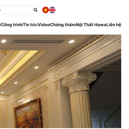
ế
Công trình
Tin tức
Video
Chống thấm
Nội Thất Hawa
Liên hệ