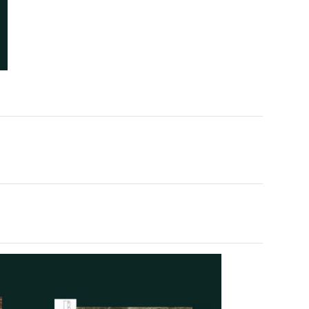
NHÌN LẠI NHỮNG CÔNG
TRÌNH CAO CẤP – DẤU ẤN
DỊCH HỒNG HAWA TRONG
g trình thi công phào chỉ
TRANG TRÍ NỘI NGOẠI THẤT
ch cao dát vàng kết hợp đèn