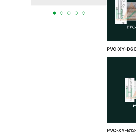
tại Bắc Ninh 2023
THỰC HIỆ
BẮC NINH
PVC-XY-D6 
PVC-XY-B12