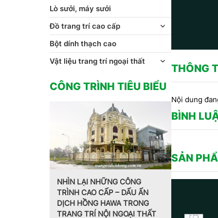
Lò sưởi, máy sưởi
Đồ trang trí cao cấp
Bột dính thạch cao
Vật liệu trang trí ngoại thất
THÔNG T
CÔNG TRÌNH TIÊU BIỂU
Nội dung đan
BÌNH LU
SẢN PHẨ
 CÔNG
 DẤU ẤN
Trang trí nội thất theo phong
MẪU PHÀO 
 TRONG
cách Pháp do CT CP Dịch
HOA VĂN T
GOẠI THẤT
Hồng Hawa thiết kế, thi công
CT CP DỊ