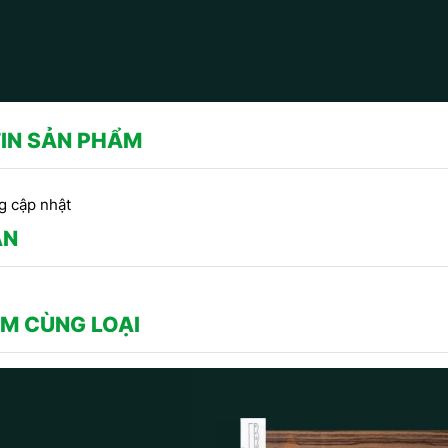
IN SẢN PHẨM
g cập nhật
ẬN
M CÙNG LOẠI
CÔNG TRÌNH SỬ DỤNG PHÀO
CHỈ THẠCH CAO -
Côn
CHỈ HOA VĂN THẠCH CAO DO
RANG TRÍ TRẦN DO
thạ
CÔNG TY DỊCH HỒNG HAWA
CH HỒNG HAWA