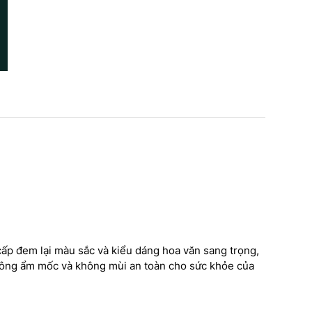
 cấp đem lại màu sắc và kiểu dáng hoa văn sang trọng,
NHÌN LẠI NHỮNG CÔNG
à không ẩm mốc và không mùi an toàn cho sức khỏe của
TRÌNH CAO CẤP – DẤU ẤN
DỊCH HỒNG HAWA TRONG
 trình thi công phào chỉ
TRANG TRÍ NỘI NGOẠI THẤT
ch cao dát vàng kết hợp đèn