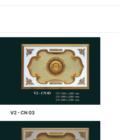
n nghệ thuật của CT Dịch
g Hawa thiết kế và thi công
V2 - CN 03