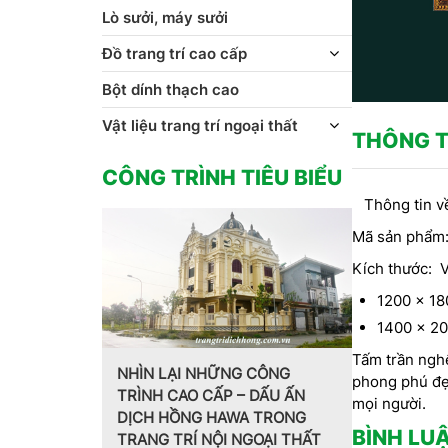
Lò sưởi, máy sưởi
Đồ trang trí cao cấp
Bột dính thạch cao
Vật liệu trang trí ngoại thất
THÔNG T
CÔNG TRÌNH TIÊU BIỂU
Thông tin về
Mã sản phẩm
Kích thước: 
1200 x 1
1400 x 2
Tấm trần nghệ
 CÔNG
phong phú đẹp
 DẤU ẤN
Trang trí nội thất theo phong
MẪU PHÀO 
mọi người.
 TRONG
cách Pháp do CT CP Dịch
HOA VĂN T
BÌNH LU
GOẠI THẤT
Hồng Hawa thiết kế, thi công
CT CP DỊ