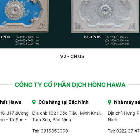
V2 - CN 05
CÔNG TY CỔ PHẦN DỊCH HỒNG HAWA
Thất Hawa
Cửa hàng tại Bắc Ninh
Nhà máy sả
J16-J17 đường
Địa chỉ: 1021 Dốc Tiêu, Minh Khai,
Địa chỉ: Hưng 
co - Từ Sơn -
Tam Sơn, Bắc Ninh
Ninh
Tel: 0915353009
Tel:
0222 37 47