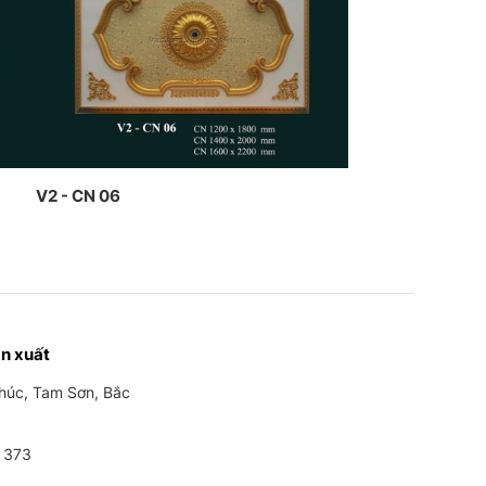
V2 - CN 06
n xuất
Phúc, Tam Sơn, Bắc
 373