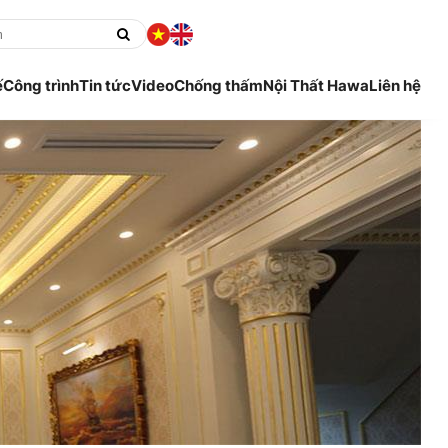
ế
Công trình
Tin tức
Video
Chống thấm
Nội Thất Hawa
Liên hệ