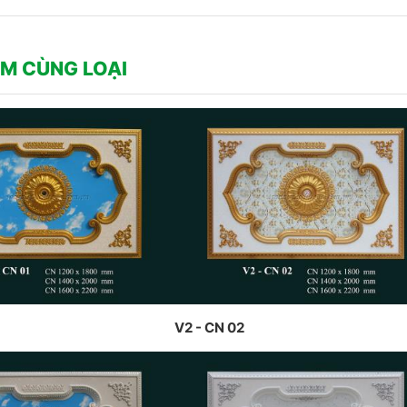
trầ
THIẾT KẾ VÀ THI CÔNG THEO
 TẠI PENHOUSE
Hồn
PHONG CÁCH TRANG TRÍ NỘI
THẤT PHÁP
M CÙNG LOẠI
V2 - CN 02