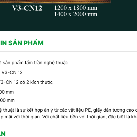
IN SẢN PHẨM
 sản phẩm tấm trần nghệ thuật:
: V3-CN 12
V3-CN 12 có 2 kích thước
800 mm
000 mm
 thuật là sự kết hợp ăn ý từ các vật liệu PE, giấy dán tường cao
 mãi với thời gian. Với chất liệu bền với thời gian, đặc biệt l
CÔNG TRÌNH SỬ DỤNG PHÀO
CHỈ THẠCH CAO -
Công
CHỈ HOA VĂN THẠCH CAO DO
RANG TRÍ TRẦN DO
ẬN
thạ
CÔNG TY DỊCH HỒNG HAWA
CH HỒNG HAWA