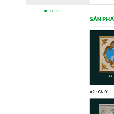
tại Bắc Ninh 2023
THỰC HIỆN
BẮC NINH
SẢN PHẨ
V2 - CN 01