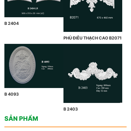
B 2404
PHÙ ĐIÊU THẠCH CAO B2071
B 4093
B 2403
SẢN PHẨM