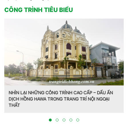
CÔNG TRÌNH TIÊU BIỂU
N LẠI NHỮNG CÔNG TRÌNH CAO CẤP – DẤU ẤN
H HỒNG HAWA TRONG TRANG TRÍ NỘI NGOẠI
T
Trang tr
Hồng Haw