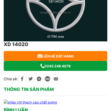
XD 14020
LIÊN HỆ ĐẶT HÀNG
0243 248 4079
Chia sẻ:
THÔNG TIN SẢN PHẨM
BÌNH LUẬN