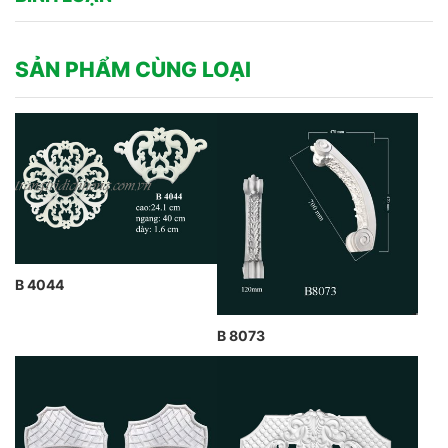
SẢN PHẨM CÙNG LOẠI
B 4044
B 8073