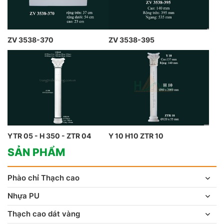
ZV 3538-370
ZV 3538-395
YTR 05 - H 350 - ZTR 04
Y 10 H10 ZTR 10
SẢN PHẨM
Phào chỉ Thạch cao
Nhựa PU
Thạch cao dát vàng