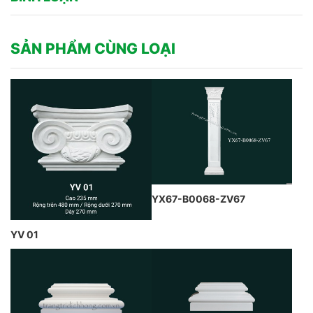
SẢN PHẨM CÙNG LOẠI
YX67-B0068-ZV67
YV 01