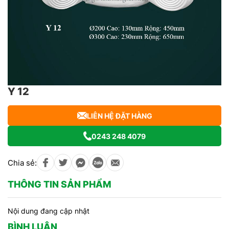
Y 12
LIÊN HỆ ĐẶT HÀNG
0243 248 4079
Chia sẻ:
THÔNG TIN SẢN PHẨM
Nội dung đang cập nhật
BÌNH LUẬN