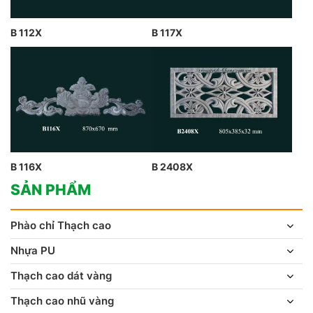
B 112X
B 117X
B 116X
B 2408X
SẢN PHẨM
Phào chỉ Thạch cao
Nhựa PU
Thạch cao dát vàng
Thạch cao nhũ vàng