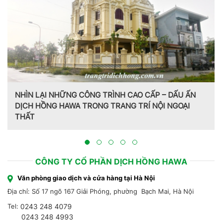
N LẠI NHỮNG CÔNG TRÌNH CAO CẤP – DẤU ẤN
H HỒNG HAWA TRONG TRANG TRÍ NỘI NGOẠI
T
Trang tr
Hồng Haw
CÔNG TY CỔ PHẦN DỊCH HỒNG HAWA
Văn phòng giao dịch và cửa hàng tại Hà Nội
Địa chỉ: Số 17 ngõ 167 Giải Phóng, phường Bạch Mai, Hà Nội
Tel:
0243 248 4079
0243 248 4993