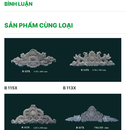
BÌNH LUẬN
SẢN PHẨM CÙNG LOẠI
B 115X
B 113X