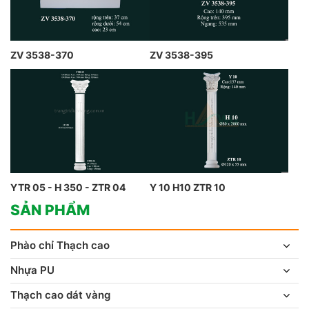
ZV 3538-370
ZV 3538-395
YTR 05 - H 350 - ZTR 04
Y 10 H10 ZTR 10
SẢN PHẨM
Phào chỉ Thạch cao
Nhựa PU
Thạch cao dát vàng