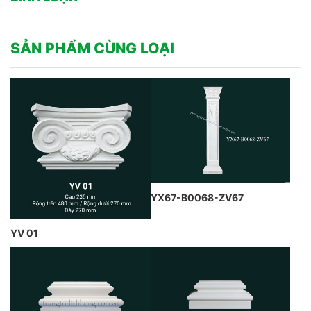
SẢN PHẨM CÙNG LOẠI
YX67-B0068-ZV67
YV 01