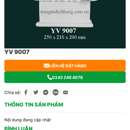
YV 9007
LIÊN HỆ ĐẶT HÀNG
0243 248 4079
Chia sẻ:
THÔNG TIN SẢN PHẨM
Nội dung đang cập nhật
BÌNH LUẬN