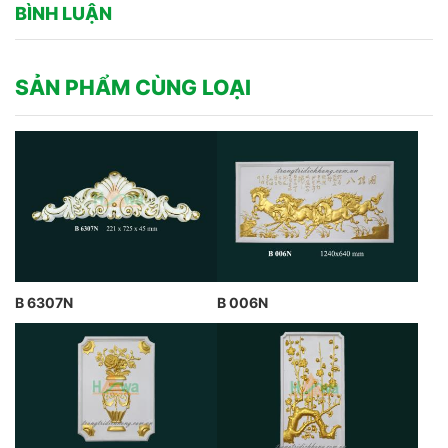
BÌNH LUẬN
SẢN PHẨM CÙNG LOẠI
B 6307N
B 006N