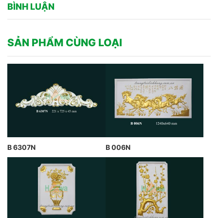
BÌNH LUẬN
SẢN PHẨM CÙNG LOẠI
B 6307N
B 006N