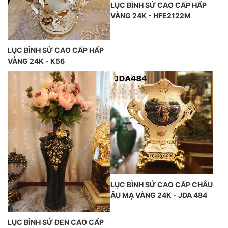
LỤC BÌNH SỨ CAO CẤP HẤP
VÀNG 24K - HFE2122M
LỤC BÌNH SỨ CAO CẤP HẤP
VÀNG 24K - K56
LỤC BÌNH SỨ CAO CẤP CHÂU
ÂU MẠ VÀNG 24K - JDA 484
LỤC BÌNH SỨ ĐEN CAO CẤP