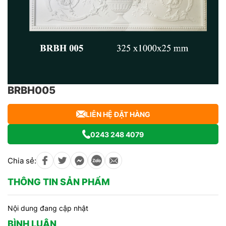
BRBH005
LIÊN HỆ ĐẶT HÀNG
0243 248 4079
Chia sẻ:
THÔNG TIN SẢN PHẨM
Nội dung đang cập nhật
BÌNH LUẬN