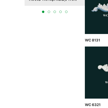
Hồng Hawa thiết kế, thi công
tại Bắc Ninh 2023
WC 8131
WC 6321