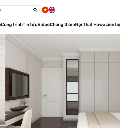
ế
Công trình
Tin tức
Video
Chống thấm
Nội Thất Hawa
Liên hệ