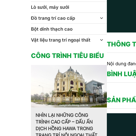
Lò sưởi, máy sưởi
Đồ trang trí cao cấp
Bột dính thạch cao
Vật liệu trang trí ngoại thất
THÔNG T
CÔNG TRÌNH TIÊU BIỂU
Nội dung đan
BÌNH LU
SẢN PHẨ
ÌN LẠI NHỮNG CÔNG
NH CAO CẤP – DẤU ẤN
Trang trí nội thất theo phong
CH HỒNG HAWA TRONG
cách Pháp do CT CP Dịch
NG TRÍ NỘI NGOẠI THẤT