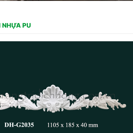
 NHỰA PU