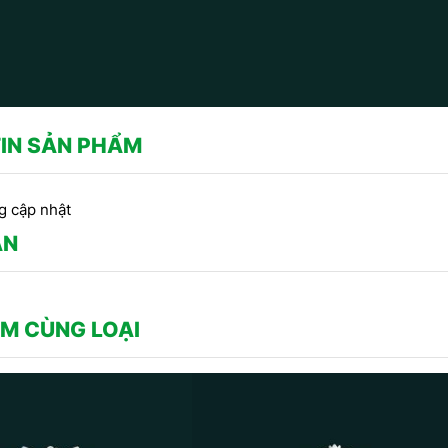
IN SẢN PHẨM
g cập nhật
ẬN
M CÙNG LOẠI
CÔNG TRÌNH SỬ DỤNG
MẪU PHÀO CHỈ THẠCH CAO -
CHỈ HOA VĂN THẠCH C
HOA VĂN TRANG TRÍ TRẦN DO