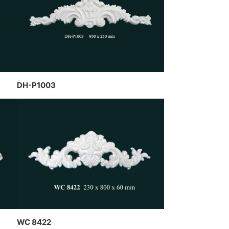
thạch cao dát vàng kết hợp đèn
HAWA
trần nghệ thuật của CT Dịch
 THEO
Hồng Hawa thiết kế và thi công
Í NỘI
DH-P1003
WC 8422