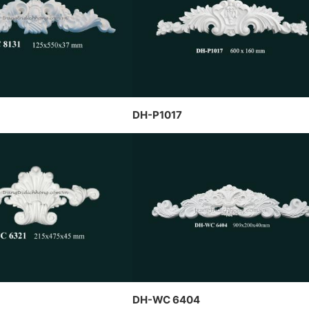
CÔNG TY DỊCH HỒNG 
CT CP DỊCH HỒNG HAWA
THIẾT KẾ VÀ THI CÔNG
THỰC HIỆN TẠI PENHOUSE
PHONG CÁCH TRANG TR
BẮC NINH
THẤT PHÁP
DH-P1017
DH-WC 6404