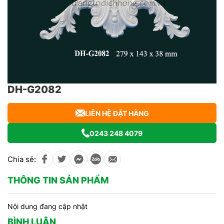
DH-G2082
LIÊN HỆ ĐẶT HÀNG
0243 248 4079
Chia sẻ:
THÔNG TIN SẢN PHẨM
Nội dung đang cập nhật
BÌNH LUẬN