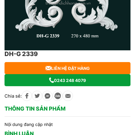
DH-G 2339
LIÊN HỆ ĐẶT HÀNG
0243 248 4079
Chia sẻ:
THÔNG TIN SẢN PHẨM
Nội dung đang cập nhật
BÌNH LUẬN