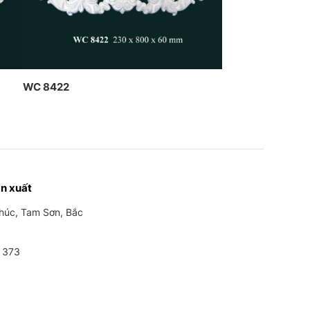
WC 8422
n xuất
Phúc, Tam Sơn, Bắc
 373