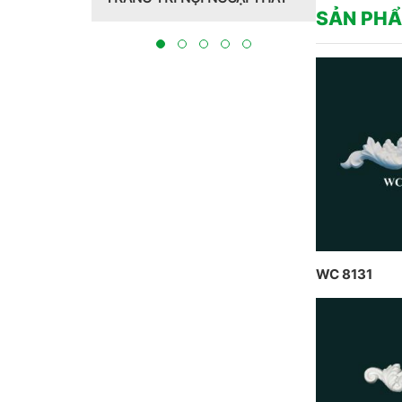
Hồng Hawa thiết kế, thi công
CT
SẢN PHẨ
tại Bắc Ninh 2023
TH
BẮ
WC 8131