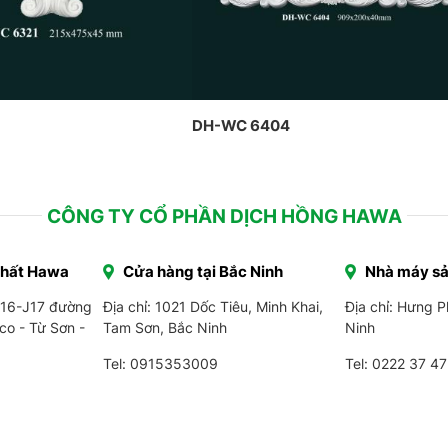
DH-WC 6404
CÔNG TY CỔ PHẦN DỊCH HỒNG HAWA
Thất Hawa
Cửa hàng tại Bắc Ninh
Nhà máy sả
J16-J17 đường
Địa chỉ: 1021 Dốc Tiêu, Minh Khai,
Địa chỉ: Hưng 
co - Từ Sơn -
Tam Sơn, Bắc Ninh
Ninh
Tel: 0915353009
Tel:
0222 37 47