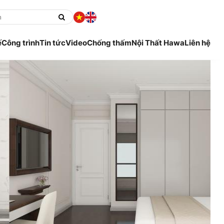
ế
Công trình
Tin tức
Video
Chống thấm
Nội Thất Hawa
Liên hệ