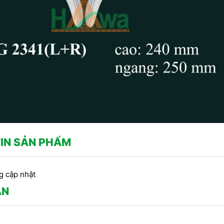
IN SẢN PHẨM
g cập nhật
ẬN
CÔNG TRÌNH SỬ DỤNG PHÀO
U PHÀO CHỈ THẠCH CAO -
CHỈ HOA VĂN THẠCH CAO DO
A VĂN TRANG TRÍ TRẦN DO