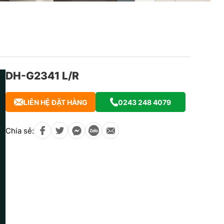
DH-G2341 L/R
LIÊN HỆ ĐẶT HÀNG
0243 248 4079
Chia sẻ: