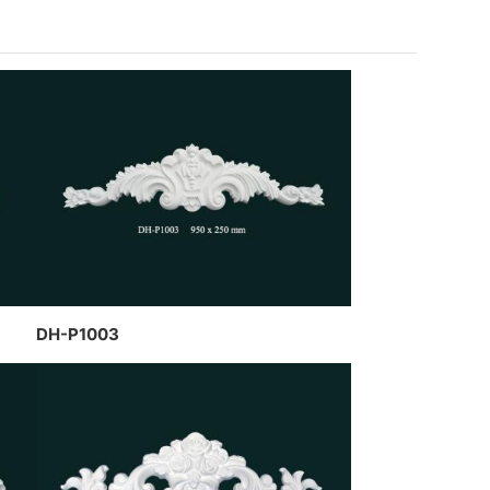
thạch cao dát vàng kết hợp đèn
trần nghệ thuật của CT Dịch
Hồng Hawa thiết kế và thi công
DH-P1003