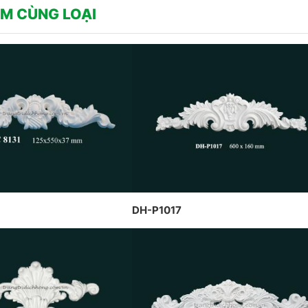
CÔNG TY DỊCH HỒNG HAWA
 CP DỊCH HỒNG HAWA
M CÙNG LOẠI
THIẾT KẾ VÀ THI CÔNG THEO
ỰC HIỆN TẠI PENHOUSE
PHONG CÁCH TRANG TRÍ NỘI
C NINH
THẤT PHÁP
DH-P1017