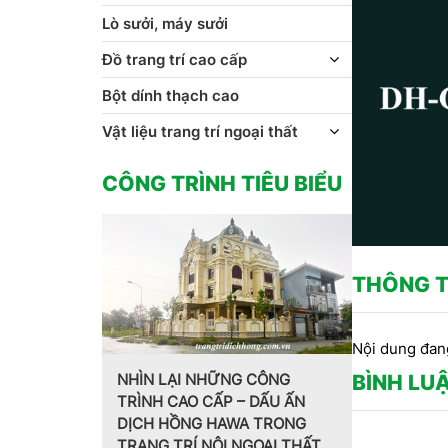
Lò sưởi, máy sưởi
Đồ trang trí cao cấp
Bột dính thạch cao
Vật liệu trang trí ngoại thất
CÔNG TRÌNH TIÊU BIỂU
THÔNG T
Nội dung đan
 NHỮNG CÔNG
BÌNH LU
O CẤP – DẤU ẤN
Trang trí nội thất theo phong
MẪ
NG HAWA TRONG
cách Pháp do CT CP Dịch
HO
Í NỘI NGOẠI THẤT