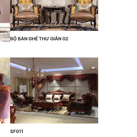
n nghệ thuật của CT Dịch
g Hawa thiết kế và thi công
BỘ BÀN GHẾ THƯ GIÃN 02
SF011