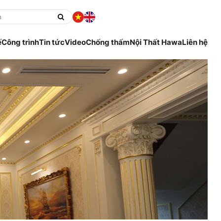
ế
Công trình
Tin tức
Video
Chống thấm
Nội Thất Hawa
Liên hệ