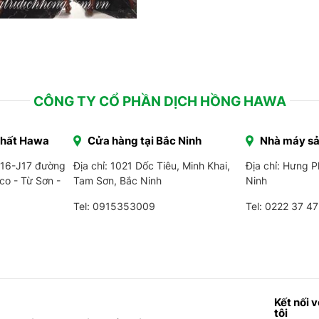
CÔNG TY CỔ PHẦN DỊCH HỒNG HAWA
Thất Hawa
Cửa hàng tại Bắc Ninh
Nhà máy sả
J16-J17 đường
Địa chỉ: 1021 Dốc Tiêu, Minh Khai,
Địa chỉ: Hưng 
co - Từ Sơn -
Tam Sơn, Bắc Ninh
Ninh
Tel: 0915353009
Tel:
0222 37 47
Kết nối 
tôi