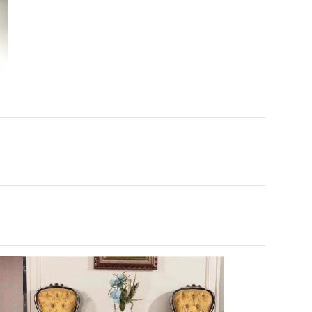
NHÌN LẠI NHỮNG CÔNG
TRÌNH CAO CẤP – DẤU ẤN
DỊCH HỒNG HAWA TRONG
 trình thi công phào chỉ
TRANG TRÍ NỘI NGOẠI THẤT
ch cao dát vàng kết hợp đèn