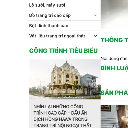
Lò sưởi, máy sưởi
Đồ trang trí cao cấp
Bột dính thạch cao
Vật liệu trang trí ngoại thất
THÔNG T
CÔNG TRÌNH TIÊU BIỂU
Nội dung đan
BÌNH LU
SẢN PHẨ
 CÔNG
 DẤU ẤN
Trang trí nội thất theo phong
MẪU PHÀO 
 TRONG
cách Pháp do CT CP Dịch
HOA VĂN T
GOẠI THẤT
Hồng Hawa thiết kế, thi công
CT CP DỊ