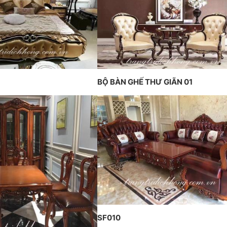
trầ
THIẾT KẾ VÀ THI CÔNG THEO
 TẠI PENHOUSE
Hồn
PHONG CÁCH TRANG TRÍ NỘI
THẤT PHÁP
BỘ BÀN GHẾ THƯ GIÃN 01
SF010