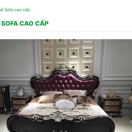
hế Sofa cao cấp
 SOFA CAO CẤP