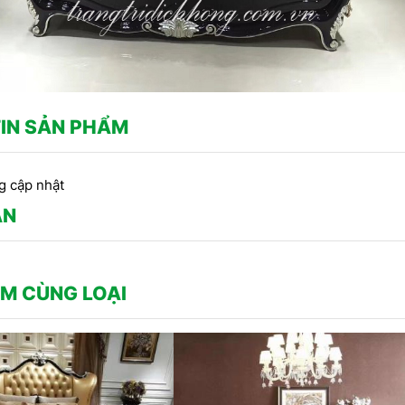
IN SẢN PHẨM
g cập nhật
ẬN
M CÙNG LOẠI
CÔNG TRÌNH SỬ DỤNG PHÀO
CHỈ THẠCH CAO -
Công
CHỈ HOA VĂN THẠCH CAO DO
RANG TRÍ TRẦN DO
thạ
CÔNG TY DỊCH HỒNG HAWA
CH HỒNG HAWA