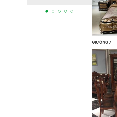
tại Bắc Ninh 2023
THỰC HIỆN
BẮC NINH
GIƯỜNG 7