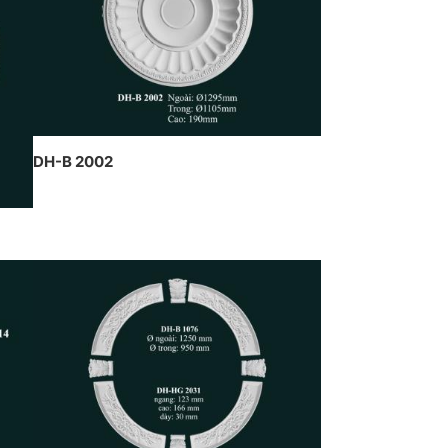
n nghệ thuật của CT Dịch
g Hawa thiết kế và thi công
DH-B 2002