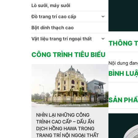
Lò sưởi, máy sưởi
Đồ trang trí cao cấp
Bột dính thạch cao
Vật liệu trang trí ngoại thất
THÔNG T
CÔNG TRÌNH TIÊU BIỂU
Nội dung đan
BÌNH LU
SẢN PHẨ
 CÔNG
 DẤU ẤN
Trang trí nội thất theo phong
MẪU PHÀO 
 TRONG
cách Pháp do CT CP Dịch
HOA VĂN T
GOẠI THẤT
Hồng Hawa thiết kế, thi công
CT CP DỊ