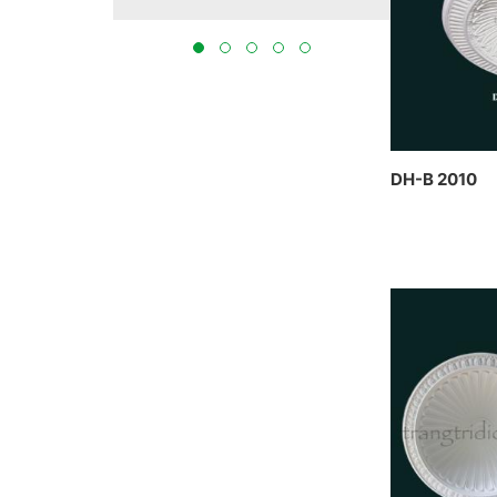
tại Bắc Ninh 2023
THỰC HIỆN
BẮC NINH
DH-B 2010