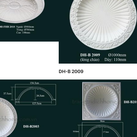
trầ
THIẾT KẾ VÀ THI CÔNG THEO
 TẠI PENHOUSE
Hồn
PHONG CÁCH TRANG TRÍ NỘI
THẤT PHÁP
DH-B 2009