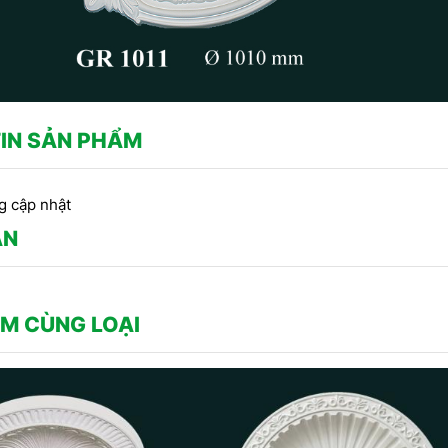
IN SẢN PHẨM
g cập nhật
ẬN
M CÙNG LOẠI
CÔNG TRÌNH SỬ DỤNG PHÀO
CHỈ THẠCH CAO -
Công
CHỈ HOA VĂN THẠCH CAO DO
RANG TRÍ TRẦN DO
thạ
CÔNG TY DỊCH HỒNG HAWA
CH HỒNG HAWA