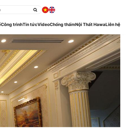
ế
Công trình
Tin tức
Video
Chống thấm
Nội Thất Hawa
Liên hệ