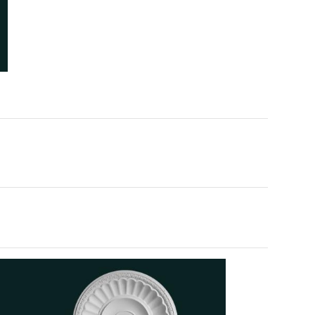
NHÌN LẠI NHỮNG CÔNG
TRÌNH CAO CẤP – DẤU ẤN
DỊCH HỒNG HAWA TRONG
 trình thi công phào chỉ
TRANG TRÍ NỘI NGOẠI THẤT
ch cao dát vàng kết hợp đèn