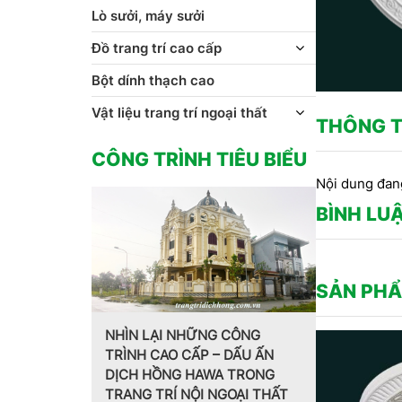
Lò sưởi, máy sưởi
Đồ trang trí cao cấp
Bột dính thạch cao
Vật liệu trang trí ngoại thất
THÔNG T
CÔNG TRÌNH TIÊU BIỂU
Nội dung đan
BÌNH LU
SẢN PHẨ
 CÔNG
 DẤU ẤN
Trang trí nội thất theo phong
MẪU PHÀO 
 TRONG
cách Pháp do CT CP Dịch
HOA VĂN T
GOẠI THẤT
Hồng Hawa thiết kế, thi công
CT CP DỊ