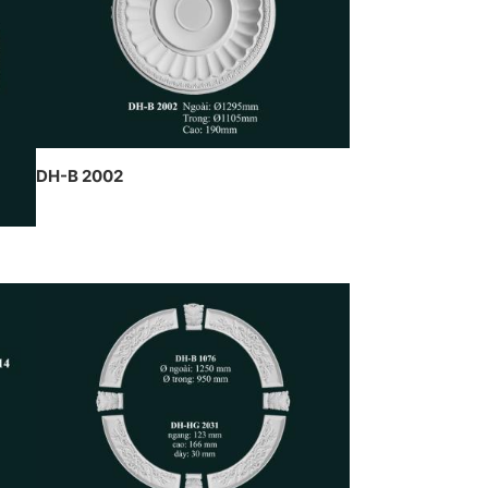
n nghệ thuật của CT Dịch
g Hawa thiết kế và thi công
DH-B 2002