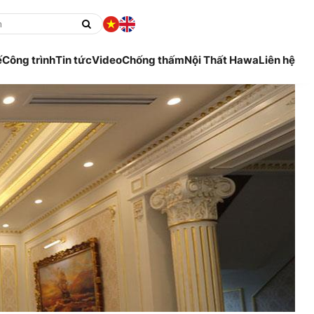
ế
Công trình
Tin tức
Video
Chống thấm
Nội Thất Hawa
Liên hệ