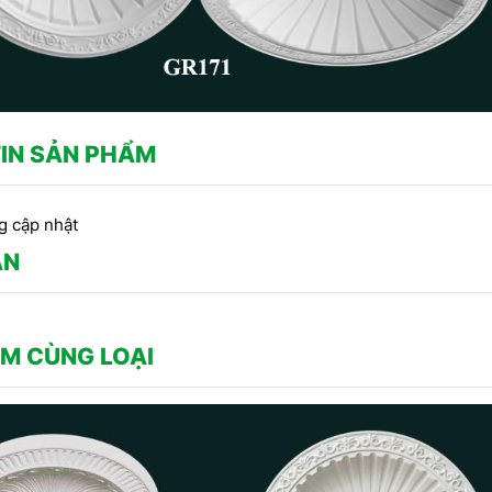
IN SẢN PHẨM
g cập nhật
ẬN
M CÙNG LOẠI
CÔNG TRÌNH SỬ DỤNG PHÀO
CHỈ THẠCH CAO -
Công
CHỈ HOA VĂN THẠCH CAO DO
RANG TRÍ TRẦN DO
thạ
CÔNG TY DỊCH HỒNG HAWA
CH HỒNG HAWA