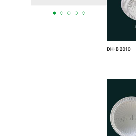
tại Bắc Ninh 2023
THỰC HIỆN
BẮC NINH
DH-B 2010