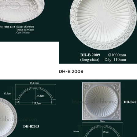
trầ
THIẾT KẾ VÀ THI CÔNG THEO
 TẠI PENHOUSE
Hồn
PHONG CÁCH TRANG TRÍ NỘI
THẤT PHÁP
DH-B 2009