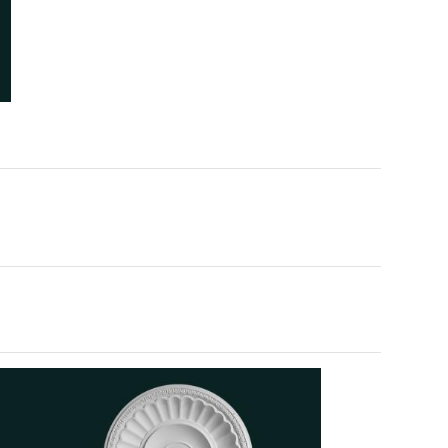
NHÌN LẠI NHỮNG CÔNG
TRÌNH CAO CẤP – DẤU ẤN
DỊCH HỒNG HAWA TRONG
 trình thi công phào chỉ
TRANG TRÍ NỘI NGOẠI THẤT
ch cao dát vàng kết hợp đèn