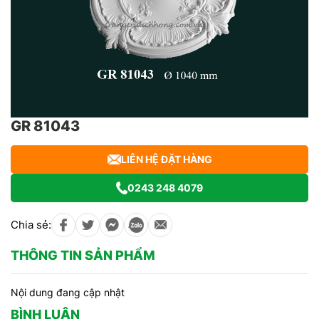
GR 81043
LIÊN HỆ ĐẶT HÀNG
0243 248 4079
Chia sẻ:
THÔNG TIN SẢN PHẨM
Nội dung đang cập nhật
BÌNH LUẬN