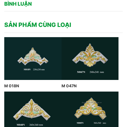
BÌNH LUẬN
SẢN PHẨM CÙNG LOẠI
M 018N
M 047N