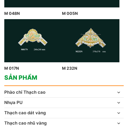
M 048N
M 005N
M 017N
M 232N
SẢN PHẨM
Phào chỉ Thạch cao
Nhựa PU
Thạch cao dát vàng
Thạch cao nhũ vàng