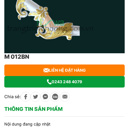
M 012BN
LIÊN HỆ ĐẶT HÀNG
0243 248 4079
Chia sẻ:
THÔNG TIN SẢN PHẨM
Nội dung đang cập nhật