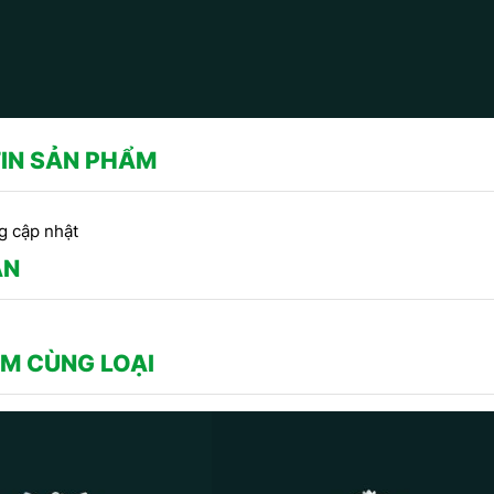
IN SẢN PHẨM
g cập nhật
ẬN
M CÙNG LOẠI
CÔNG TRÌNH SỬ DỤNG PHÀO
CHỈ THẠCH CAO -
Công
CHỈ HOA VĂN THẠCH CAO DO
RANG TRÍ TRẦN DO