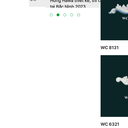
Hồng Hawa thiết kế, thi công
CT CP DỊ
tại Bắc Ninh 2023
THỰC HIỆN
BẮC NINH
WC 8131
WC 6321