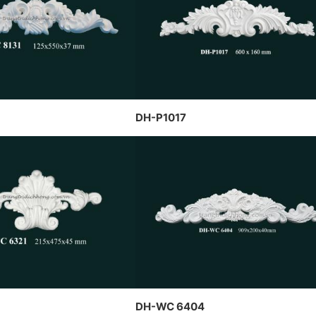
thạ
CÔNG TY DỊCH HỒNG HAWA
CH HỒNG HAWA
trầ
THIẾT KẾ VÀ THI CÔNG THEO
 TẠI PENHOUSE
Hồn
PHONG CÁCH TRANG TRÍ NỘI
THẤT PHÁP
DH-P1017
DH-WC 6404