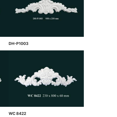
ch cao dát vàng kết hợp đèn
n nghệ thuật của CT Dịch
g Hawa thiết kế và thi công
DH-P1003
WC 8422