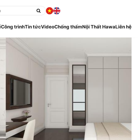
ế
Công trình
Tin tức
Video
Chống thấm
Nội Thất Hawa
Liên hệ