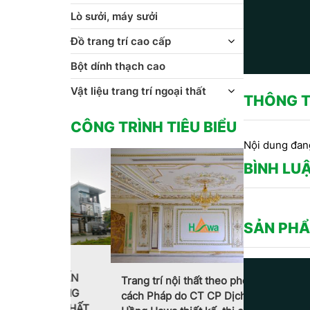
Lò sưởi, máy sưởi
Đồ trang trí cao cấp
Bột dính thạch cao
Vật liệu trang trí ngoại thất
THÔNG T
CÔNG TRÌNH TIÊU BIỂU
Nội dung đan
BÌNH LU
SẢN PHẨ
 CÔNG
 DẤU ẤN
Trang trí nội thất theo phong
MẪU PHÀO 
 TRONG
cách Pháp do CT CP Dịch
HOA VĂN T
GOẠI THẤT