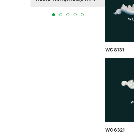
Hồng Hawa thiết kế, thi công
CT CP 
tại Bắc Ninh 2023
THỰC H
BẮC NIN
WC 8131
WC 6321