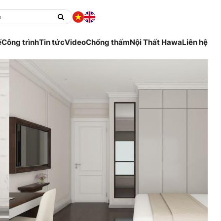
ế
Công trình
Tin tức
Video
Chống thấm
Nội Thất Hawa
Liên hệ