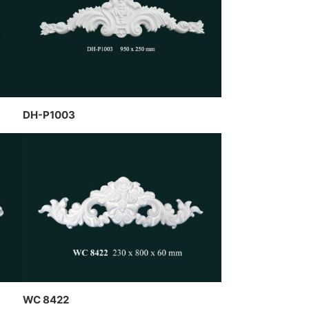
hạch cao dát vàng kết hợp đèn
rần nghệ thuật của CT Dịch
ồng Hawa thiết kế và thi công
DH-P1003
WC 8422