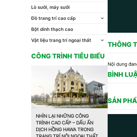
Lò sưởi, máy sưởi
Đồ trang trí cao cấp
Bột dính thạch cao
Vật liệu trang trí ngoại thất
THÔNG T
CÔNG TRÌNH TIÊU BIỂU
Nội dung đan
BÌNH LU
SẢN PHẨ
NG CÔNG
 – DẤU ẤN
Trang trí nội thất theo phong
MẪU PHÀ
WA TRONG
cách Pháp do CT CP Dịch
HOA VĂN
 NGOẠI THẤT