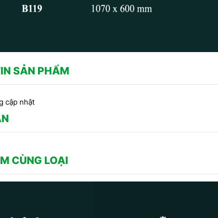
IN SẢN PHẨM
g cập nhật
ẬN
M CÙNG LOẠI
CÔNG TRÌNH SỬ DỤNG PHÀO
O CHỈ THẠCH CAO -
C
CHỈ HOA VĂN THẠCH CAO DO
 TRANG TRÍ TRẦN DO