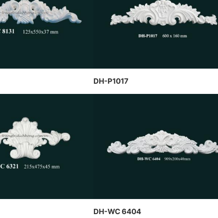
t
CÔNG TY DỊCH HỒNG HAWA
DỊCH HỒNG HAWA
t
THIẾT KẾ VÀ THI CÔNG THEO
IỆN TẠI PENHOUSE
H
PHONG CÁCH TRANG TRÍ NỘI
H
THẤT PHÁP
DH-P1017
DH-WC 6404