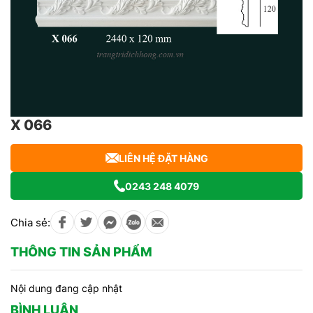
X 066
LIÊN HỆ ĐẶT HÀNG
0243 248 4079
Chia sẻ:
THÔNG TIN SẢN PHẨM
Nội dung đang cập nhật
BÌNH LUẬN