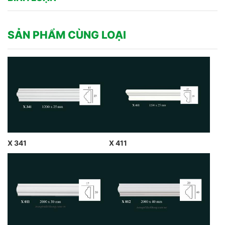
SẢN PHẨM CÙNG LOẠI
X 341
X 411