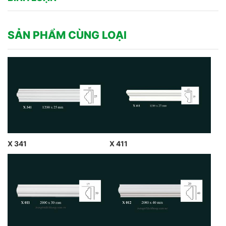
SẢN PHẨM CÙNG LOẠI
X 341
X 411