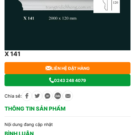
X 141
LIÊN HỆ ĐẶT HÀNG
0243 248 4079
Chia sẻ:
THÔNG TIN SẢN PHẨM
Nội dung đang cập nhật
BÌNH LUẬN