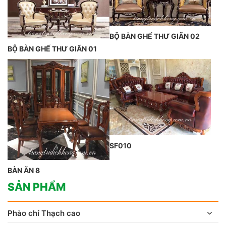
BỘ BÀN GHẾ THƯ GIÃN 02
BỘ BÀN GHẾ THƯ GIÃN 01
SF010
BÀN ĂN 8
SẢN PHẨM
Phào chỉ Thạch cao